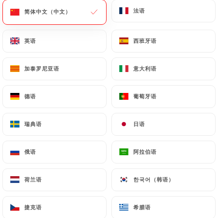
法语
法语
简体中文（中文）
简体中文（中文）
菜单
ZH
英语
英语
西班牙语
西班牙语
加泰罗尼亚语
加泰罗尼亚语
意大利语
意大利语
/
主页
联系人
德语
德语
葡萄牙语
葡萄牙语
联系人
瑞典语
瑞典语
日语
日语
俄语
俄语
阿拉伯语
阿拉伯语
荷兰语
荷兰语
한국어（韩语）
한국어（韩语）
Market
捷克语
捷克语
希腊语
希腊语