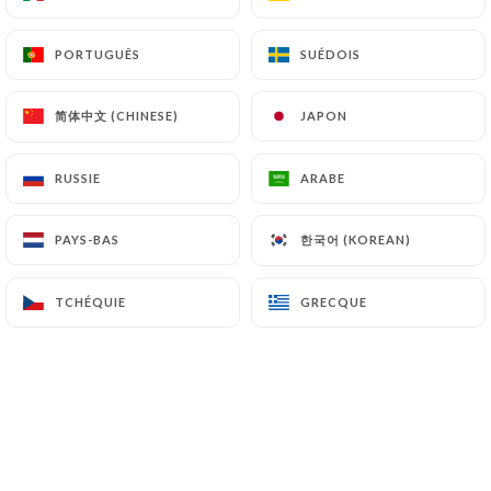
PORTUGUÊS
PORTUGUÊS
SUÉDOIS
SUÉDOIS
Anne-Sophie P. a noté
A
5/5
简体中文 (CHINESE)
简体中文 (CHINESE)
JAPON
JAPON
Réservation simple et parfaitement
exécutée.
RUSSIE
RUSSIE
ARABE
ARABE
23/04/2026
•
06:21
한국어 (KOREAN)
한국어 (KOREAN)
PAYS-BAS
PAYS-BAS
Valérie G. a noté
V
2/5
TCHÉQUIE
TCHÉQUIE
GRECQUE
GRECQUE
J'ai été personnellement très déçue par le
plat que j'ai choisi, les côtelettes d'agneau
: très dures (cuisson rosée comme
demandé) et avec des nerfs, ce qui n'est
pas normal sur ce type de viande. Et
globalement, le concept du plat à