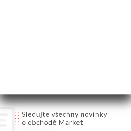
75008 Paris France
Pondělí
12:00-23:30
Úterý
12:00-23:30
Středa
12:00-23:30
Čtvrtek
12:00-23:30
Pátek
12:00-23:30
Sobota
12:00-23:30
Neděle
12:00-23:30
Sledujte všechny novinky
o obchodě Market