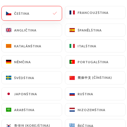
FRANCOUZŠTINA
FRANCOUZŠTINA
ČEŠTINA
ČEŠTINA
ANGLIČTINA
ANGLIČTINA
ŠPANĚLŠTINA
ŠPANĚLŠTINA
Market
KATALÁNŠTINA
KATALÁNŠTINA
ITALŠTINA
ITALŠTINA
NĚMČINA
NĚMČINA
PORTUGALŠTINA
PORTUGALŠTINA
457 RECENZE
RESTAURANT FRANCO ASIATIQUE
简体中文 (ČÍNŠTINA)
简体中文 (ČÍNŠTINA)
ŠVÉDŠTINA
ŠVÉDŠTINA
15 Avenue Matignon
75008 Paris France
JAPONŠTINA
JAPONŠTINA
RUŠTINA
RUŠTINA
ARABŠTINA
ARABŠTINA
NIZOZEMŠTINA
NIZOZEMŠTINA
Kdo jsme?
한국어 (KOREJŠTINA)
한국어 (KOREJŠTINA)
ŘEČTINA
ŘEČTINA